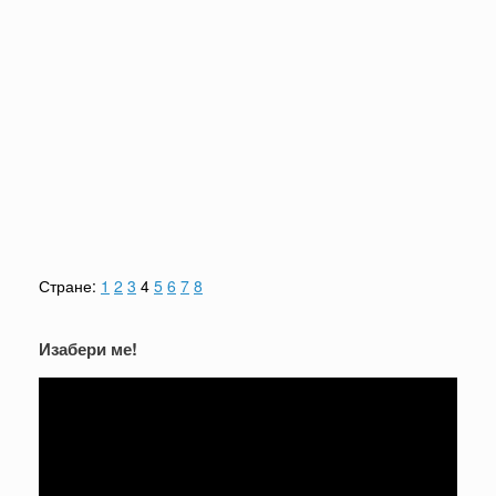
Стране:
1
2
3
4
5
6
7
8
Изабери ме!
Прегледач
видео
записа