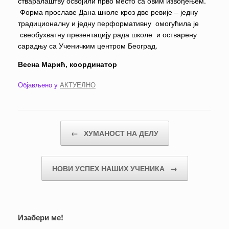
стваралаштву освојили прво место са овим извођењем.
Форма прославе Дана школе кроз две ревије – једну
традиционалну и једну перформативну омогућила је
свеобухватну презентацију рада школе и остварену
сарадњу са Ученичким центром Београд.
Весна Марић, координатор
Објављено у
АКТУЕЛНО
Кретање чланака
←
ХУМАНОСТ НА ДЕЛУ
НОВИ УСПЕХ НАШИХ УЧЕНИКА
→
Изабери ме!