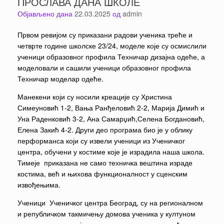
ПРОСЛАВА ДАНА ШКОЛЕ
Објављено дана
22.03.2025
од
admin
Првом ревијом су приказани радови ученика треће и
четврте године школске 23/24, моделе које су осмислили
ученици образовног профила Техничар дизајна одеће, а
моделовали и сашили ученици образовног профила
Техничар моделар одеће.
Манекени који су носили креације су Христина
Симеуновић 1-2, Вања Ранђеловић 2-2, Марија Димић и
Уна Раденковић 3-2, Ана Самарџић,Селена Богдановић,
Елена Закић 4-2. Други део програма био је у облику
перформанса који су извели ученици из Ученичког
центра, обучени у костиме које је израдила наша школа.
Тимеје приказана не само техничка вештина израде
костима, већ и њихова функционалност у сценским
извођењима.
Ученици Ученичког центра Београд, су на регионалном
и републичком такмичењу домова ученика у култуном