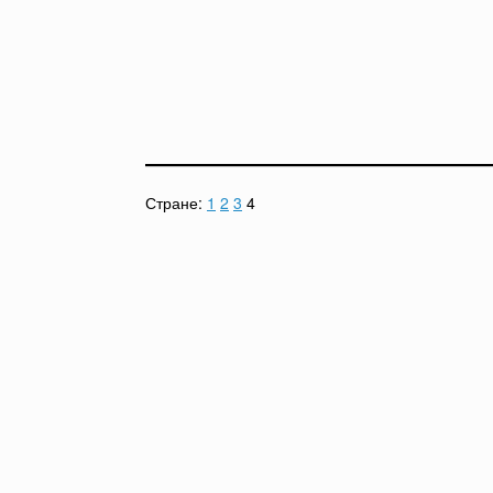
Стране:
1
2
3
4