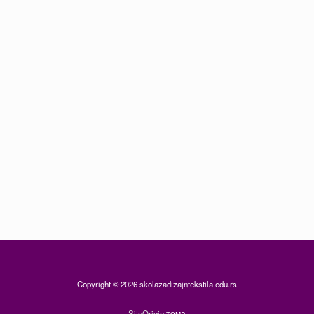
Copyright © 2026 skolazadizajntekstila.edu.rs
SiteOrigin
тема