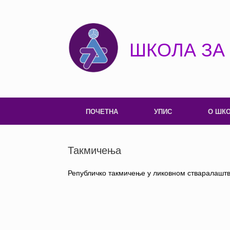
Пређи
на
садржај
ШКОЛА ЗА
ПОЧЕТНА
УПИС
О ШК
Такмичења
Републичко такмичење у ликовном стваралаштв