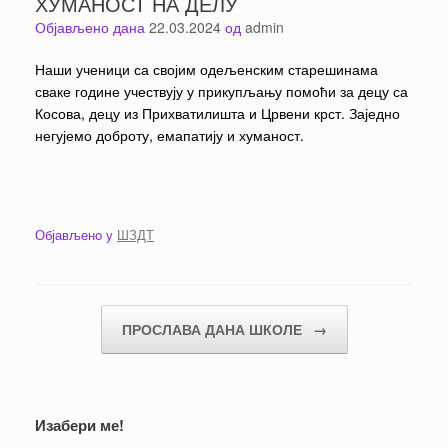
ХУМАНОСТ НА ДЕЛУ
Објављено дана
22.03.2024
од
admin
Наши ученици са својим одељенским старешинама
сваке године учествују у прикупљању помоћи за децу са
Косова, децу из Прихватилишта и Црвени крст. Заједно
негујемо доброту, емапатију и хуманост.
Објављено у
ШЗДТ
Кретање чланака
ПРОСЛАВА ДАНА ШКОЛЕ
→
Изабери ме!